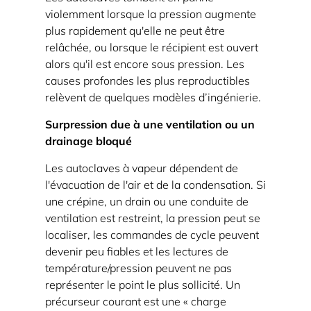
conteneurs
violemment lorsque la pression augmente
scellés
plus rapidement qu'elle ne peut être
3
relâchée, ou lorsque le récipient est ouvert
Les
alors qu'il est encore sous pression. Les
causes profondes les plus reproductibles
opérateurs
relèvent de quelques modèles d’ingénierie.
de
listes
Surpression due à une ventilation ou un
de
drainage bloqué
contrôle
Les autoclaves à vapeur dépendent de
de
l'évacuation de l'air et de la condensation. Si
prévention
une crépine, un drain ou une conduite de
peuvent
ventilation est restreint, la pression peut se
utiliser
localiser, les commandes de cycle peuvent
quotidiennement
devenir peu fiables et les lectures de
température/pression peuvent ne pas
3.1
représenter le point le plus sollicité. Un
Pré-
précurseur courant est une « charge
exécution :