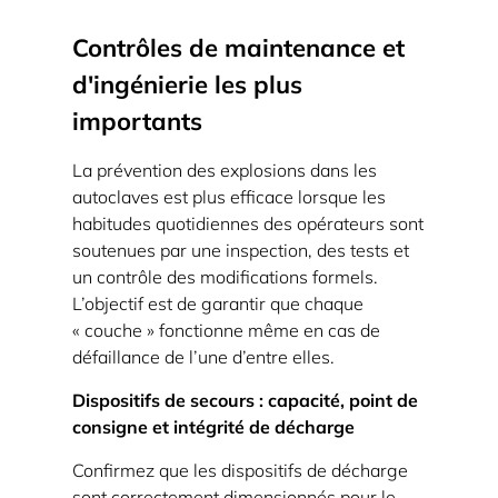
scellées
conviennent
Contrôles de maintenance et
si
d'ingénierie les plus
elles
importants
sont
« résistantes
La prévention des explosions dans les
à
autoclaves est plus efficace lorsque les
la
habitudes quotidiennes des opérateurs sont
chaleur ». »
soutenues par une inspection, des tests et
7
un contrôle des modifications formels.
Conclusion
L’objectif est de garantir que chaque
« couche » fonctionne même en cas de
défaillance de l’une d’entre elles.
Dispositifs de secours : capacité, point de
consigne et intégrité de décharge
Confirmez que les dispositifs de décharge
sont correctement dimensionnés pour le