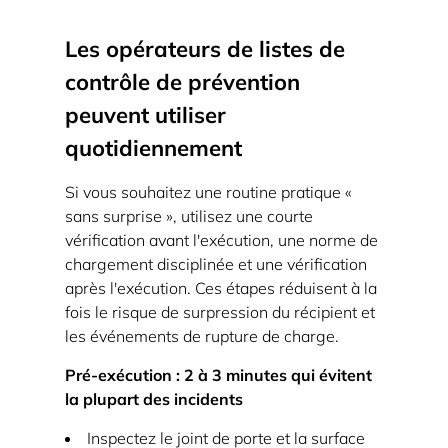
Que
faire
Les opérateurs de listes de
immédiatement
contrôle de prévention
après
peuvent utiliser
une
quotidiennement
explosion
ou
Si vous souhaitez une routine pratique «
un
sans surprise », utilisez une courte
quasi-
vérification avant l'exécution, une norme de
accident
chargement disciplinée et une vérification
d'autoclave
après l'exécution. Ces étapes réduisent à la
5.1
fois le risque de surpression du récipient et
Réponse
les événements de rupture de charge.
immédiate
Pré-exécution : 2 à 3 minutes qui évitent
5.2
la plupart des incidents
Gestion
Inspectez le joint de porte et la surface
des