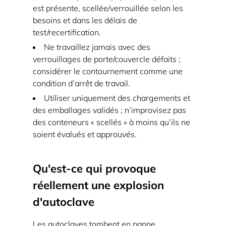
2.3
est présente, scellée/verrouillée selon les
Défaite
besoins et dans les délais de
du
test/recertification.
verrouillage
Ne travaillez jamais avec des
et
verrouillages de porte/couvercle défaits ;
ouverture
considérer le contournement comme une
prématurée
condition d’arrêt de travail.
2.4
Utiliser uniquement des chargements et
Réactions
des emballages validés ; n’improvisez pas
des conteneurs « scellés » à moins qu’ils ne
induites
soient évalués et approuvés.
par
la
charge
Qu'est-ce qui provoque
et
réellement une explosion
dangers
d'autoclave
liés
aux
Les autoclaves tombent en panne