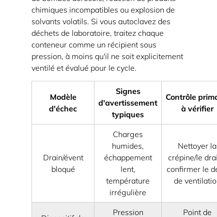
d'ingénierie
chimiques incompatibles ou explosion de
les
solvants volatils. Si vous autoclavez des
déchets de laboratoire, traitez chaque
plus
conteneur comme un récipient sous
importants
pression, à moins qu'il ne soit explicitement
4.1
ventilé et évalué pour le cycle.
Dispositifs
de
Signes
Modèle
Contrôle prim
secours :
d'avertissement
d'échec
à vérifier
capacité,
typiques
point
Charges
de
humides,
Nettoyer la
consigne
Drain/évent
échappement
crépine/le drai
et
bloqué
lent,
confirmer le d
intégrité
température
de ventilati
de
irrégulière
décharge
Pression
Point de