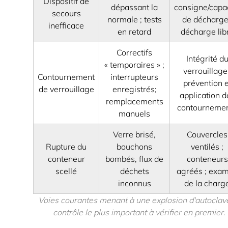
4.2
Dispositif de
dépassant la
consigne/capa
secours
Verrouillages :
normale ; tests
de décharge
inefficace
conception
en retard
décharge lib
du
Correctifs
contournement
Intégrité d
« temporaires » ;
4.3
verrouillage 
Contournement
interrupteurs
Santé
prévention e
de verrouillage
enregistrés;
application d
de
remplacements
contourneme
l’instrumentation :
manuels
vérifiez
Verre brisé,
Couvercles
les
Rupture du
bouchons
ventilés ;
chiffres
conteneur
bombés, flux de
conteneurs
auxquels
scellé
déchets
agréés ; exa
vous
inconnus
de la charg
faites
Voies courantes menant à une explosion d'autoclav
confiance
contrôle le plus important à vérifier en premier.
5