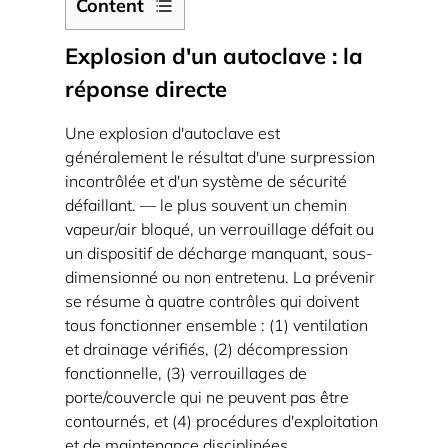
Content
1
Explosion d'un autoclave : la
Explosion
réponse directe
d'un
autoclave
Une explosion d'autoclave est
:
généralement le résultat d'une surpression
la
incontrôlée et d'un système de sécurité
réponse
défaillant.
— le plus souvent un chemin
directe
vapeur/air bloqué, un verrouillage défait ou
2
un dispositif de décharge manquant, sous-
Qu'est-
dimensionné ou non entretenu. La prévenir
se résume à quatre contrôles qui doivent
ce
tous fonctionner ensemble :
(1) ventilation
qui
et drainage vérifiés, (2) décompression
provoque
fonctionnelle, (3) verrouillages de
réellement
porte/couvercle qui ne peuvent pas être
une
contournés, et (4) procédures d'exploitation
explosion
et de maintenance disciplinées
.