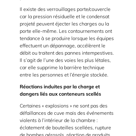
flux
Il existe des verrouillages porte/couvercle
et
car la pression résiduelle et le condensat
l'éclatement
projeté peuvent éjecter les charges ou la
du
porte elle-même. Les contournements ont
conteneur
tendance à se produire lorsque les équipes
3.3
effectuent un dépannage, accélèrent le
Post-
débit ou traitent des pannes intempestives.
analyse :
Il s’agit de l’une des voies les plus létales,
vérifiez
car elle supprime la barrière technique
entre les personnes et l’énergie stockée.
la
dépressurisation
Réactions induites par la charge et
sûre
dangers liés aux conteneurs scellés
4
Certaines « explosions » ne sont pas des
Contrôles
défaillances de cuve mais des événements
de
violents à l’intérieur de la chambre :
maintenance
éclatement de bouteilles scellées, rupture
et
de bombes aérosols, réaction de produits