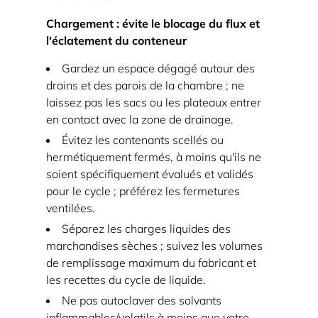
« Si
Chargement : évite le blocage du flux et
le
l'éclatement du conteneur
contrôleur
indique
Gardez un espace dégagé autour des
une
drains et des parois de la chambre ; ne
pression
laissez pas les sacs ou les plateaux entrer
en contact avec la zone de drainage.
nulle,
l’ouverture
Évitez les contenants scellés ou
hermétiquement fermés, à moins qu'ils ne
peut
soient spécifiquement évalués et validés
être
pour le cycle ; préférez les fermetures
effectuée
ventilées.
en
Séparez les charges liquides des
toute
marchandises sèches ; suivez les volumes
sécurité. »
de remplissage maximum du fabricant et
6.2
les recettes du cycle de liquide.
« Une
Ne pas autoclaver des solvants
soupape
inflammables/volatils à moins que votre