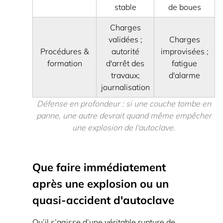
stable
de boues
Charges
validées ;
Charges
Procédures &
autorité
improvisées ;
formation
d'arrêt des
fatigue
travaux;
d'alarme
journalisation
Défense en profondeur : si une couche tombe en
panne, une autre devrait quand même empêcher
une explosion de l'autoclave.
Que faire immédiatement
après une explosion ou un
quasi-accident d'autoclave
Qu’il s’agisse d’une véritable rupture de