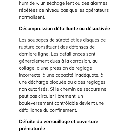
humide », un séchage lent ou des alarmes
2
répétées de niveau bas que les opérateurs
à
normalisent.
3
Décompression défaillante ou désactivée
minutes
qui
Les soupapes de sûreté et les disques de
évitent
rupture constituent des défenses de
la
dernière ligne. Les défaillances sont
généralement dues à la corrosion, au
plupart
collage, à une pression de réglage
des
incorrecte, à une capacité inadéquate, à
incidents
une décharge bloquée ou à des réglages
3.2
non autorisés.
Si le chemin de secours ne
Chargement :
peut pas circuler librement, un
évite
bouleversement contrôlable devient une
le
défaillance du confinement.
.
blocage
Défaite du verrouillage et ouverture
du
prématurée