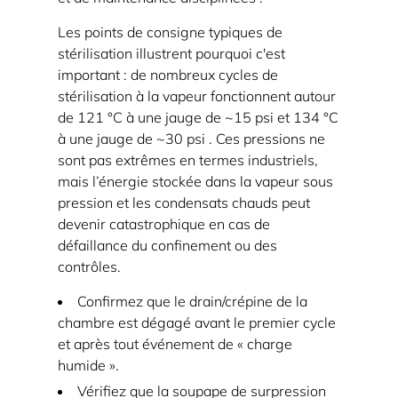
d'autoclave
Les points de consigne typiques de
2.1
stérilisation illustrent pourquoi c'est
Surpression
important : de nombreux cycles de
due
stérilisation à la vapeur fonctionnent autour
à
de
121 °C à une jauge de ~15 psi
et
134 °C
une
à une jauge de ~30 psi
. Ces pressions ne
ventilation
sont pas extrêmes en termes industriels,
mais l’énergie stockée dans la vapeur sous
ou
pression et les condensats chauds peut
un
devenir catastrophique en cas de
drainage
défaillance du confinement ou des
bloqué
contrôles.
2.2
Confirmez que le drain/crépine de la
Décompression
chambre est dégagé avant le premier cycle
défaillante
et après tout événement de « charge
ou
humide ».
désactivée
Vérifiez que la soupape de surpression