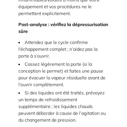
de
équipement et vos procédures ne le
sûreté
permettent explicitement.
qui
Post-analyse : vérifiez la dépressurisation
ne
sûre
se
Attendez que le cycle confirme
soulève
l'échappement complet ; n’aidez pas la
jamais
porte à s’ouvrir.
signifie
Cassez légèrement la porte (si la
que
conception le permet) et faites une pause
le
pour évacuer la vapeur résiduelle avant de
système
l'ouvrir complètement.
est
Si des liquides ont été traités, prévoyez
sain. »
un temps de refroidissement
6.3
supplémentaire ; les liquides chauds
« Les
peuvent déborder à cause de l’agitation ou
bouteilles
du changement de pression.