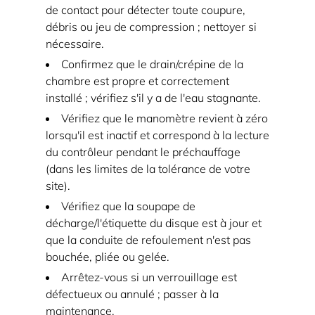
de contact pour détecter toute coupure,
quasi-
débris ou jeu de compression ; nettoyer si
accidents
nécessaire.
qui
Confirmez que le drain/crépine de la
empêche
chambre est propre et correctement
le
installé ; vérifiez s'il y a de l'eau stagnante.
prochain
Vérifiez que le manomètre revient à zéro
événement
lorsqu'il est inactif et correspond à la lecture
6
du contrôleur pendant le préchauffage
Mythes
(dans les limites de la tolérance de votre
site).
courants
qui
Vérifiez que la soupape de
décharge/l'étiquette du disque est à jour et
augmentent
que la conduite de refoulement n'est pas
le
bouchée, pliée ou gelée.
risque
Arrêtez-vous si un verrouillage est
d'explosion
défectueux ou annulé
; passer à la
6.1
maintenance.