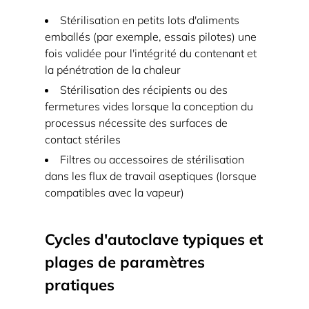
recommandés
Stérilisation en petits lots d'aliments
5
emballés (par exemple, essais pilotes) une
Meilleures
fois validée pour l'intégrité du contenant et
pratiques
la pénétration de la chaleur
opérationnelles
Stérilisation des récipients ou des
qui
fermetures vides lorsque la conception du
évitent
processus nécessite des surfaces de
les
contact stériles
échecs
Filtres ou accessoires de stérilisation
de
dans les flux de travail aseptiques (lorsque
compatibles avec la vapeur)
cycle
5.1
Règles
Cycles d'autoclave typiques et
de
plages de paramètres
chargement
pratiques
qui
améliorent