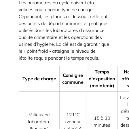
Les paramètres du cycle doivent être
la
validés pour chaque type de charge.
pénétration
Cependant, les plages ci-dessous reflètent
de
des points de départ communs et pratiques
la
utilisés dans les laboratoires d’assurance
qualité alimentaire et les opérations des
vapeur
usines d’hygiène. La clé est de garantir que
5.2
le « point froid » atteigne le niveau de
Une
létalité requis pendant le temps requis.
manipulation
post-
Temps
No
Consigne
cycle
Type de charge
d'exposition
aff
commune
qui
(maintenir)
préserve
Le 
la
stérilité
dét
Milieux de
121°C
6
15 à 30
t
laboratoire
(vapeur
Sécurité,
minutes
dess
(liquides)
saturée)