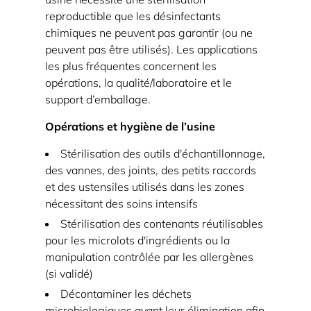
paramètres
reproductible que les désinfectants
pratiques
chimiques ne peuvent pas garantir (ou ne
3.1
peuvent pas être utilisés). Les applications
les plus fréquentes concernent les
Une
opérations, la qualité/laboratoire et le
manière
support d’emballage.
pratique
de
Opérations et hygiène de l’usine
sélectionner
Stérilisation des outils d'échantillonnage,
un
des vannes, des joints, des petits raccords
premier
et des ustensiles utilisés dans les zones
cycle
nécessitant des soins intensifs
4
Stérilisation des contenants réutilisables
Validation,
pour les microlots d'ingrédients ou la
enregistrements
manipulation contrôlée par les allergènes
(si validé)
et
conformité
Décontaminer les déchets
microbiologiques avant leur élimination afin