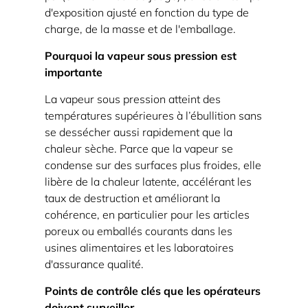
d'exposition ajusté en fonction du type de
courantes
charge, de la masse et de l'emballage.
d'un
autoclave
Pourquoi la vapeur sous pression est
dans
importante
l'industrie
La vapeur sous pression atteint des
agroalimentaire
températures supérieures à l’ébullition sans
2.1
se dessécher aussi rapidement que la
Opérations
chaleur sèche. Parce que la vapeur se
et
condense sur des surfaces plus froides, elle
libère de la chaleur latente, accélérant les
hygiène
taux de destruction et améliorant la
de
cohérence, en particulier pour les articles
l’usine
poreux ou emballés courants dans les
2.2
usines alimentaires et les laboratoires
Laboratoires
d'assurance qualité.
d'assurance
Points de contrôle clés que les opérateurs
qualité
doivent surveiller