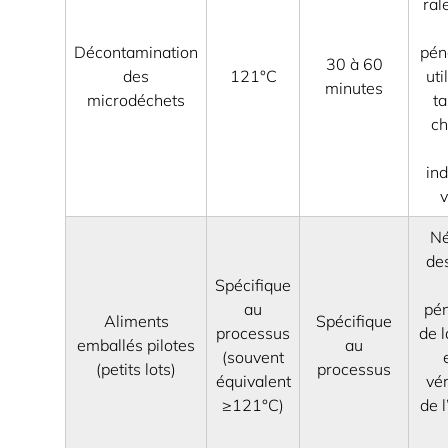
ral
7
Quand
Décontamination
péné
30 à 60
un
des
121°C
uti
minutes
autoclave
microdéchets
ta
ch
est
le
ind
bon
v
choix,
et
Né
quand
de
Spécifique
ce
au
pén
n'est
Aliments
Spécifique
processus
de l
pas
emballés pilotes
au
(souvent
le
(petits lots)
processus
équivalent
vér
cas
≥121°C)
de l
7.1