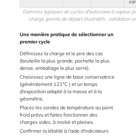
Exemples
co
de
Gammes typiques de cycles d'autoclave à vapeur pa
décisions
charge (points de départ illustratifs ; validation re
pratiques
8
Une manière pratique de sélectionner un
Conclusion
premier cycle
Définissez la charge et le pire des cas
(bouteille la plus grande, pochette la plus
dense, emballage le plus serré).
Choisissez une ligne de base conservatrice
(généralement
121°C
) et un temps
d'exposition adapté à la masse et à la
géométrie.
Placez les sondes de température au point
froid prévu et faites fonctionner des
charges vides, à moitié et pleines.
Confirmer la létalité à l'aide d'indicateurs