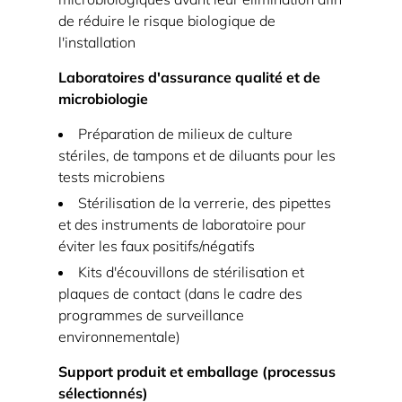
en
de réduire le risque biologique de
matière
l'installation
de
sécurité
Laboratoires d'assurance qualité et de
alimentaire
microbiologie
4.1
Préparation de milieux de culture
Utiliser
stériles, de tampons et de diluants pour les
les
tests microbiens
concepts
Stérilisation de la verrerie, des pipettes
de
et des instruments de laboratoire pour
létalité
éviter les faux positifs/négatifs
dans
Kits d'écouvillons de stérilisation et
la
plaques de contact (dans le cadre des
programmes de surveillance
pratique
environnementale)
4.2
Éléments
Support produit et emballage (processus
d'enregistrement
sélectionnés)