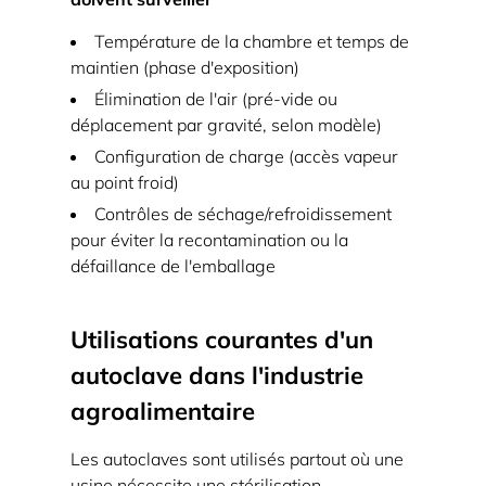
et
de
Température de la chambre et temps de
microbiologie
maintien (phase d'exposition)
2.3
Élimination de l'air (pré-vide ou
Support
déplacement par gravité, selon modèle)
produit
Configuration de charge (accès vapeur
et
au point froid)
emballage
Contrôles de séchage/refroidissement
pour éviter la recontamination ou la
(processus
défaillance de l'emballage
sélectionnés)
3
Cycles
Utilisations courantes d'un
d'autoclave
autoclave dans l'industrie
typiques
agroalimentaire
et
plages
Les autoclaves sont utilisés partout où une
de
usine nécessite une stérilisation