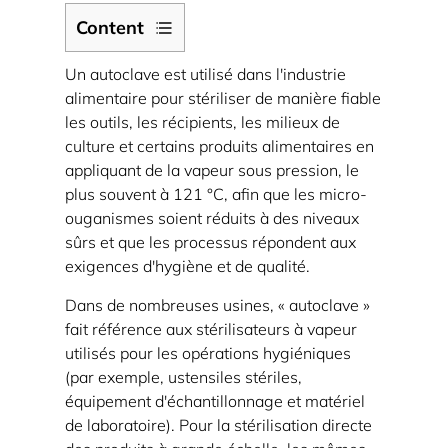
Content
1
Un autoclave est utilisé dans l'industrie
Comment
alimentaire pour stériliser de manière fiable
les
les outils, les récipients, les milieux de
autoclaves
culture et certains produits alimentaires en
créent
appliquant de la vapeur sous pression, le
une
plus souvent à 121 °C, afin que les micro-
stérilisation
ouganismes soient réduits à des niveaux
sûrs et que les processus répondent aux
sans
exigences d'hygiène et de qualité.
danger
pour
Dans de nombreuses usines, « autoclave »
les
fait référence aux stérilisateurs à vapeur
aliments
utilisés pour les opérations hygiéniques
(par exemple, ustensiles stériles,
1.1
équipement d'échantillonnage et matériel
Pourquoi
de laboratoire). Pour la stérilisation directe
la