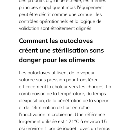
des produits à grande échelle, les mêmes
vapeur
principes s'appliquent mais l'équipement
sous
peut être décrit comme une cornue ; les
pression
contrôles opérationnels et la logique de
est
validation sont étroitement alignés.
importante
Comment les autoclaves
1.2
créent une stérilisation sans
Points
de
danger pour les aliments
contrôle
Les autoclaves utilisent de la vapeur
clés
saturée sous pression pour transférer
que
efficacement la chaleur vers les charges. La
les
combinaison de la température, du temps
opérateurs
d’exposition, de la pénétration de la vapeur
doivent
et de l’élimination de l’air entraîne
surveiller
l’inactivation microbienne. Une référence
2
largement utilisée est
121°C
à environ
15
psi (environ 1 bar de jauge)
Utilisations
, avec un temps